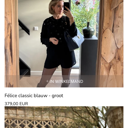
IN WINKELMAND
Félice classic blauw - groot
Normale
379,00 EUR
prijs