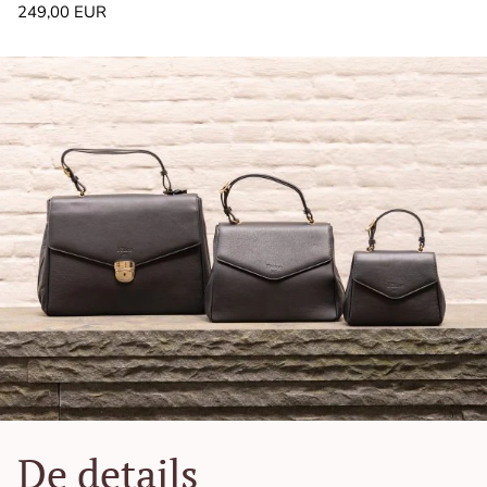
Normale
249,00 EUR
prijs
De details