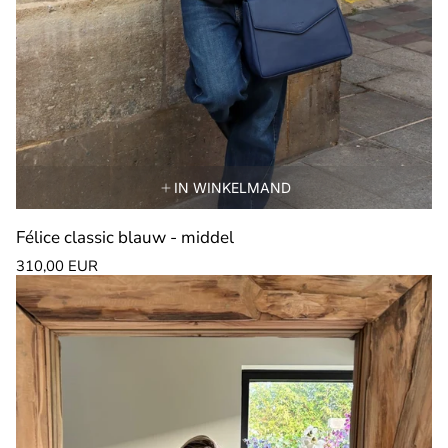
IN WINKELMAND
Félice classic blauw - middel
Normale
310,00 EUR
prijs