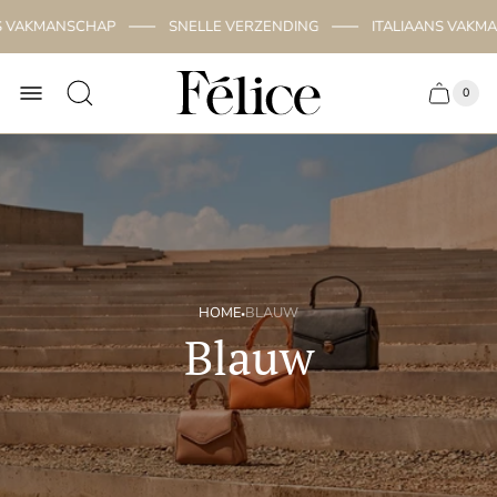
 VAKMANSCHAP
SNELLE VERZENDING
ITALIAANS VAKMAN
"
0
"
Cart
drawer.
·
HOME
BLAUW
Blauw