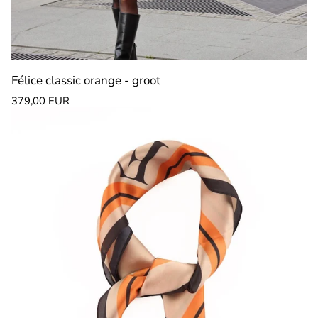
Félice classic orange - groot
Normale
379,00 EUR
prijs