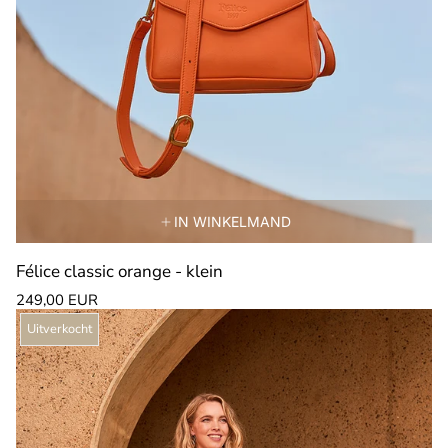
IN WINKELMAND
Félice classic orange - klein
Normale
249,00 EUR
prijs
Productlabel:
Uitverkocht