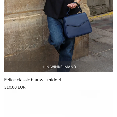
IN WINKELMAND
Félice classic blauw - middel
Normale
310,00 EUR
prijs