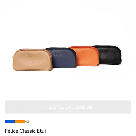
BESTEL CADEAUBON
I18n
+2
Error:
Félice Classic Etui
Missing