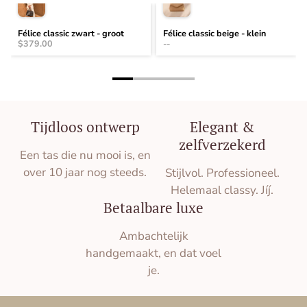
te garanderen.
Klein: 16 x 21 x 9 cm
Middel: 23 x 29 x 13 cm
Félice classic zwart - groot
Félice classic beige - klein
Groot: 28 x 38 x 14 cm (14″ laptop)
$379.00
--
Tijdloos ontwerp
Elegant &
zelfverzekerd
Een tas die nu mooi is, en
over 10 jaar nog steeds.
Stijlvol. Professioneel.
Helemaal classy. Jíj.
Betaalbare luxe
Ambachtelijk
handgemaakt, en dat voel
je.