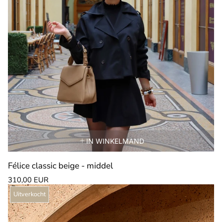
IN WINKELMAND
Félice classic beige - middel
Normale
310,00 EUR
prijs
Productlabel:
Uitverkocht