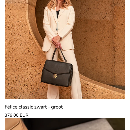
Félice classic zwart - groot
Normale
379,00 EUR
prijs