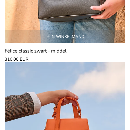
IN WINKELMAND
Félice classic zwart - middel
Normale
310,00 EUR
prijs