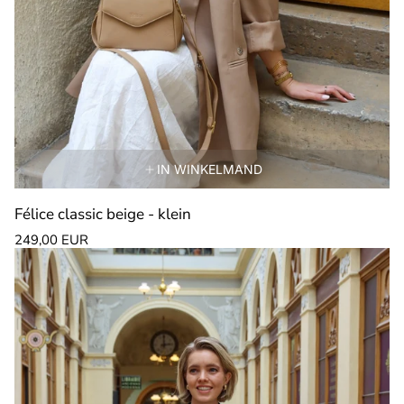
IN WINKELMAND
Félice classic beige - klein
Normale
249,00 EUR
prijs