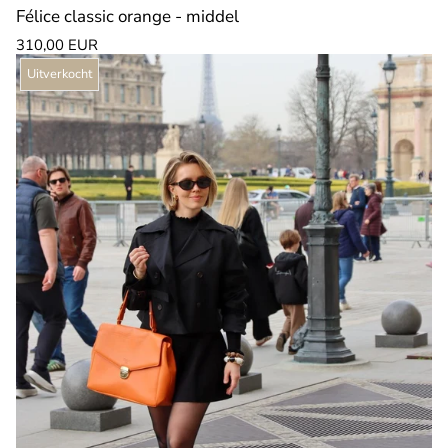
Félice classic orange - middel
Normale
310,00 EUR
prijs
Productlabel:
Uitverkocht