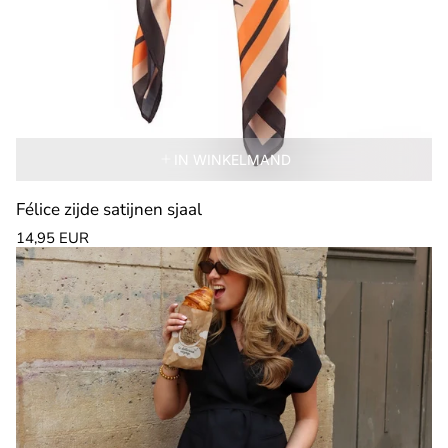
IN WINKELMAND
Félice zijde satijnen sjaal
Normale
14,95 EUR
prijs