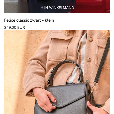
IN WINKELMAND
Félice classic zwart - klein
Normale
249,00 EUR
prijs